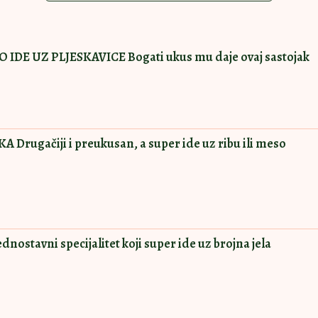
DE UZ PLJESKAVICE Bogati ukus mu daje ovaj sastojak
rugačiji i preukusan, a super ide uz ribu ili meso
stavni specijalitet koji super ide uz brojna jela