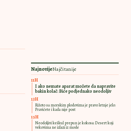
Najnovije
Najčitanije
11H
I ako nemate aparat možete da napravite
bakin kolač: Biće podjednako neodoljiv
13H
Rižoto sa morskim plodovima je pravo letnje jelo:
Pravićete i kada nije post
15H
Neodoljivi keškul prepun je kokosa: Desert koji
vekovima ne izlazi iz mode