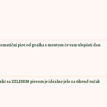
Aromatični pire od graška s mentom će vam ulepšati dan
ć sa ZELENIM pireom je idealno jelo za vikend ručak