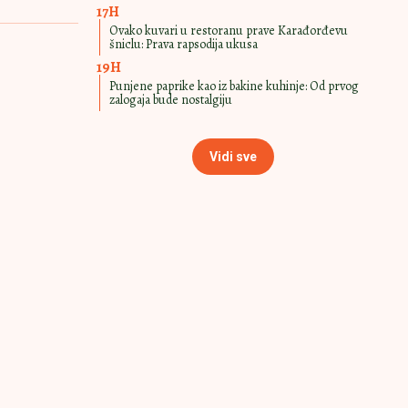
17H
Ovako kuvari u restoranu prave Karađorđevu
šniclu: Prava rapsodija ukusa
19H
Punjene paprike kao iz bakine kuhinje: Od prvog
zalogaja bude nostalgiju
Vidi sve