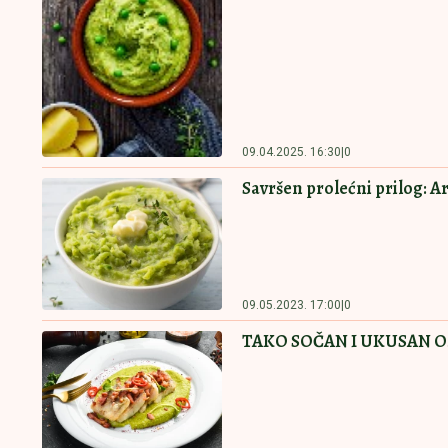
09.04.2025. 16:30
|
0
Savršen prolećni prilog: 
09.05.2023. 17:00
|
0
TAKO SOČAN I UKUSAN Osli