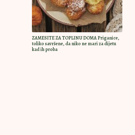
ZAMESITE ZA TOPLINU DOMA Priganice,
toliko savršene, da niko ne mari za dijetu
kad ih proba