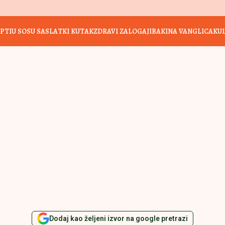
PTI
U SOSU SA
SLATKI KUTAK
ZDRAVI ZALOGAJI
BAKINA VANGLICA
KU
Dodaj kao željeni izvor na google pretrazi