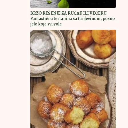
BRZO REŠENJE ZA RUČAK ILI VEČERU
Fantastična testanina sa tunjevinom, posno
jelo koje svi vole