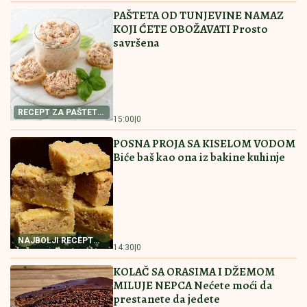
"VOLIM STARIJE DEVOJKE"
Mina i Viktor progovorili
o PRESELJENJU I BRAKU, pa OPLELI po rijaliti
učesnicima: "Ledena kraljica je opelješila deda
Daneta (VIDEO)
"ZAPLAČEM KADA MI JE TEŠKO"
Mina Kostić se nakon izlaska iz "Laze"
ne odvaja od Kaspera: On joj se sada
obratio emotivnim rečima
FOLK PEVAČICA POSETILA RODNO
MESTO NA KOSOVU
Pokazala kuću u
kojoj je odrasla, a malo ko zna da je
pre estrade radila kao NASTAVNICA:
"Svaki put plačem" (VIDEO)
by Aklamator
Pročitajte još