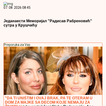
07. 08. 2026 08:45
Једанаести Меморијал "Радисав Рабреновић"
сутра у Крушчићу
Preporuka za Vas
"DA TI UNIŠTIM I OVAJ BRAK, PA TE OTERAM U
DOM ZA MAJKE SA DECOM KOJE NEMAJU ZA