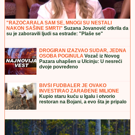
VOJVODINA SE OGLASILA:
Vratio se legendarni
kapiten
LANČANI SUDAR NA GAZELI
Jedna
osoba odmah prevezena u bolnicu,
stvaraju se gužve
"OVO SU OZBILJNE PRETNJE":
Jelena Radanović se oglasila nakon
pretnji Ane Nikolić zbog Raleta