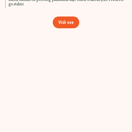
patlidžana daje šmek svakom jelu:
Pravićete ga stalno
MAŽITE NA HLEB ZA
15:30
|
0
DORUČAK
Ledena torta zbog koje će vam svi
tražiti repete: Poslastica za sve
prilike