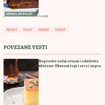
Pili smo pivo i išli u diskoteke: Šok priznanje čuvenog
tenisera
Stranci polude kad probaju ovih 10
srpskih specijaliteta: Jedno jelo
proglašavaju najboljim koje su ikad jeli
Razvela se nakon 10 godina braka:
Voditeljka otkrila šta je dovelo do
prekida