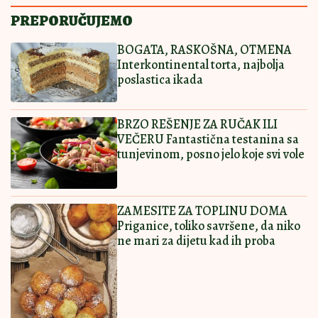
NEMA KO ĆE JOJ
15:00
|
0
ODOLETI
Ostavi komentar
KOMENTARI (0)