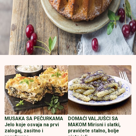
MUSAKA SA PEČURKAMA
DOMAĆI VALJUŠCI SA
Jelo koje osvaja na prvi
MAKOM Mirisni i slatki,
zalogaj, zasitno i
pravićete stalno, bolje