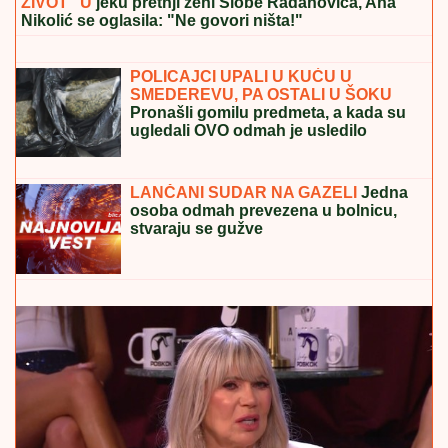
ŽIVOT" U
jeku pretnji ženi Slobe Radanovića, Ana
Nikolić se oglasila: "Ne govori ništa!"
(FOTO) "AKO JE DETE PAMETNO,
ZNA SE NA KOGA JE - NA TETKU"
Vanja Gudelj podelila objavu o malom
Ilijanu, Anastasija odmah reagovala
POLICAJCI UPALI U KUĆU U
SMEDEREVU, PA OSTALI U ŠOKU
Pronašli gomilu predmeta, a kada su
ugledali OVO odmah je usledilo
hapšenje