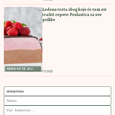
Biće baš kao ona iz bakine kuhinje
NAJBOLJI RECEPT
14:30
|
0
ZA POSNU PROJU
KOLAČ SA ORASIMA I DŽEMOM
MILUJE NEPCA Nećete moći da
prestanete da jedete
NEODOLJIV KOLAČ
14:00
|
0
SA ORASIMA
RECEPT
KOLAČ
DESERT
KUGLOF
POVEZANE VESTI