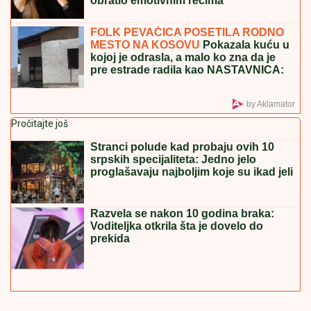
FILMSKA SCENA:
Kućni pas spasao čoveka od
medveda
OPREZNO AKO IMATE REUMATOIDNI
ARTIRTIS
Upozorenje stručnjaka:
Zbog ove bolesti mogu da stradaju i
pluća, srce, oči
DRAGAN STANKOVIĆ DAO
OGROMAN NOVAC ZA GALA
PROSLAVU
Evo koja cifra je u pitanju -
sve prštalo od luksuza