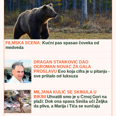
"RAZOČARALA SAM SE, MNOGI SU NESTALI
NAKON SAŠINE SMRTI"
Suzana Jovanović otkrila da
su je zaboravili ljudi sa estrade: "Plaše se"
FUDBALERU DEMOLIRAN "BENTLI"
Drama u Beogradu: Skupocenom
vozilu razbijena stakla u privatnoj
garaži luksuznog naselja
DROGIRAN IZAZVAO SUDAR, JEDNA
OSOBA POGINULA
Vozač iz Novog
Pazara uhapšen u Ulcinju: U nesreći
dvoje povređeno