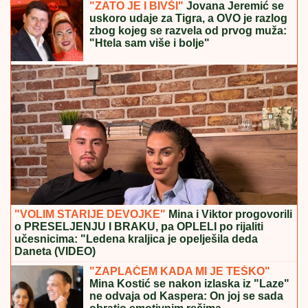
SMRŠALA 15 KILOGRAMA, PA POKAZALA TELO U
BIKINIJU
Voditeljka nakon porođaja ima telo za
medalju: Obavlja seoske poslove, a kada se skine
muškarcima padnu vilice
BIVŠI FUDBALER JE OVAKO
INVESTIRAO ZARAĐENE MILIONE
Kupio staru kuću u Igalu i otvorio
restoran na Bojani, a evo šta je pripalo
bivšoj supruzi posle razvoda
RIJALITI ZVEZDA ŽIVI U RASKOŠNOJ
VILI U BEOGRADU
Kuća ima 132
kvadrata, a samo kupatilo je kao
GARSONJERA: "On je jedini
naslednik"