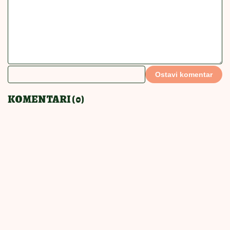
Napravite sočni revani i oduševite
ukućane: Ukusom topi i srca i nepca
MEKAN I BRZ DESERT
18:00
|
0
Najbolji recept za punjenu
pljeskavicu: Gastronomski užitak u
svakom zalogaju