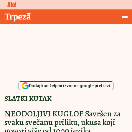
Konkursi
Trpeza
Dodaj kao željeni izvor na google pretrazi
SLATKI KUTAK
NEODOLJIVI KUGLOF Savršen za
svaku svečanu priliku, ukusa koji
govori više od 1000 jezika