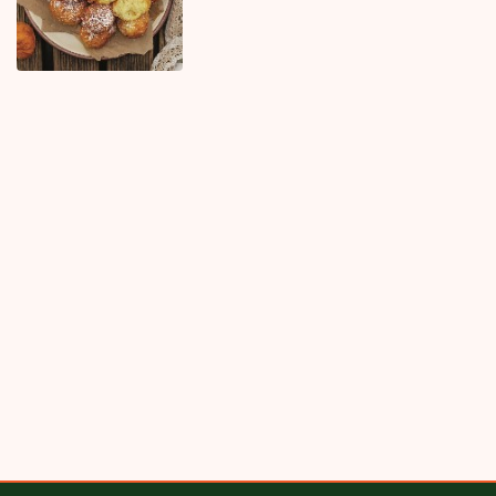
Najnovije
Najčitanije
2H
Napravite sočni revani i oduševite ukućane: Ukusom topi i
srca i nepca