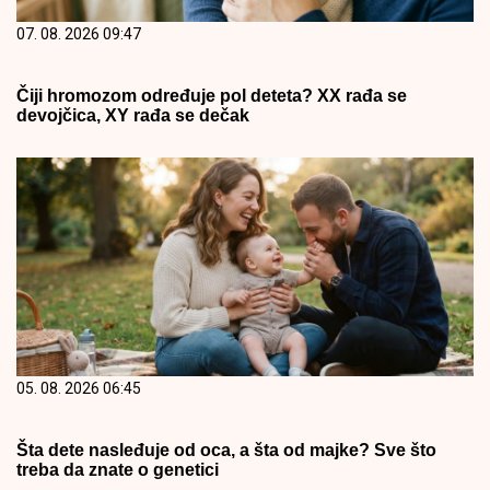
07. 08. 2026 09:47
Čiji hromozom određuje pol deteta? XX rađa se
devojčica, XY rađa se dečak
05. 08. 2026 06:45
Šta dete nasleđuje od oca, a šta od majke? Sve što
treba da znate o genetici