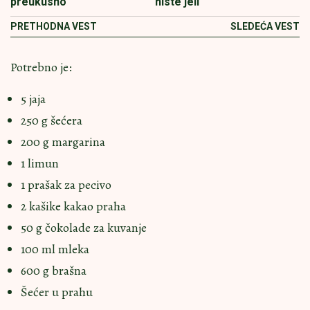
preukusno
niste jeli
PRETHODNA VEST
SLEDEĆA VEST
Potrebno je:
5 jaja
250 g šećera
200 g margarina
1 limun
1 prašak za pecivo
2 kašike kakao praha
50 g čokolade za kuvanje
100 ml mleka
600 g brašna
Šećer u prahu