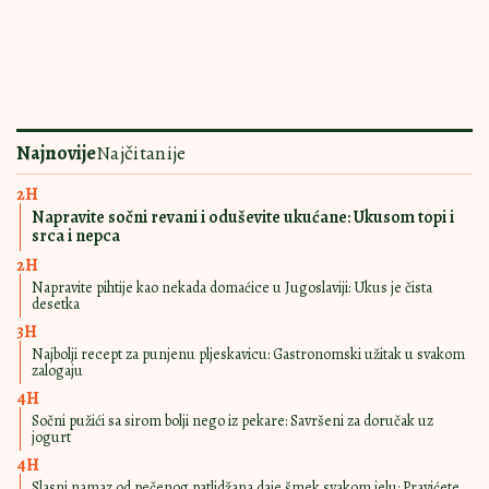
SAMO DODAJTE
17:00
|
0
KEČAP ILI MAJONEZ
Sočni pužići sa sirom bolji nego iz
pekare: Savršeni za doručak uz
jogurt
UKUSA DA TI PAMET
16:00
|
0
STANE
Slasni namaz od pečenog