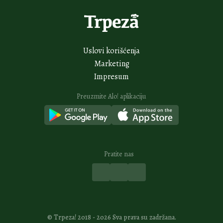
2H
Napravite pihtije kao nekada domaćice u Jugoslaviji: Ukus je čista
desetka
3H
Najbolji recept za punjenu pljeskavicu: Gastronomski užitak u svakom
zalogaju
4H
Sočni pužići sa sirom bolji nego iz pekare: Savršeni za doručak uz
jogurt
4H
Slasni namaz od pečenog patlidžana daje šmek svakom jelu: Pravićete
ga stalno
Vidi sve