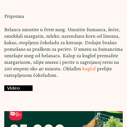
Priprema
Belanca umutite u čvrst sneg. Umutite žumanca, šećer,
omekšali margarin, mleko, narendanu koru od limuna,
kakao, otopljenu čokoladu za kuvanje. Dodajte brašno
pomešano sa praškom za pecivo. U smesu sa žumancima
umešajte sneg od belanaca. Kalup za kuglof premažite
margarinom, ulijte smesu i pecite u zagrejanoj rerni na
200 stepeni oko 40 minuta. Ohlađen
kuglof
prelijte
rastopljenom čokoladom.