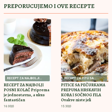
"NJU TREBA LEČITI"
Marija Kulić se oglasila nakon
pomirenja Miljane i Zole: Pokazala kakve poruke
dobija i otkrila sve o njihovom odnosu
MILJANA KULIĆ SE SKINULA U
BIKINI
Uhvatili smo je u Crnoj Gori na
plaži: Dok ona spava Siniša uči Željka
da pliva, a Marija i Tića se sunčaju
(Video)
"ZATO JE I BIVŠI"
Jovana Jeremić se
uskoro udaje za Tigra, a OVO je razlog
zbog kojeg se razvela od prvog muža:
"Htela sam više i bolje"