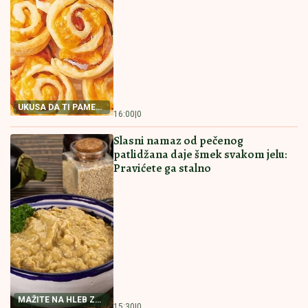
RECEPT ZA NAJBOLJI
RECEPT ZA PITU SA
POSNI KOLAČ
PEČURKAMA
RECEPT ZA NAJBOLJI
PITICE SA PEČURKAMA
POSNI KOLAČ Priprema
PREPUNA HRSKAVIH
je jednostavna, a ukus
KORA I SOČNOG FILA
fantastičan
Ovakve niste jeli
16:00
|
0
15:30
|
0
PAŠTETA OD TUNJEVINE NAMAZ
KOJI ĆETE OBOŽAVATI Prosto
savršena
RECEPT ZA PAŠTETU
15:00
|
0
OD TUNJEVINE
POSNA PROJA SA KISELOM VODOM