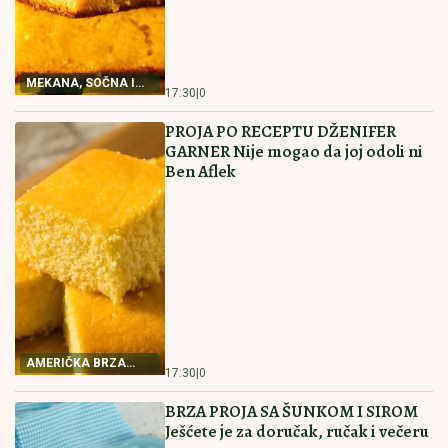
RECEPT ZA NAJBOLJI
RECEPT ZA PITU SA
POSNI KOLAČ
PEČURKAMA
RECEPT ZA NAJBOLJI
PITICE SA PEČURKAMA
POSNI KOLAČ Priprema
PREPUNA HRSKAVIH
je jednostavna, a ukus
KORA I SOČNOG FILA
fantastičan
Ovakve niste jeli
16:00
|
0
15:30
|
0
PAŠTETA OD TUNJEVINE NAMAZ
KOJI ĆETE OBOŽAVATI Prosto
savršena
RECEPT ZA PAŠTETU
15:00
|
0
OD TUNJEVINE
POSNA PROJA SA KISELOM VODOM
Biće baš kao ona iz bakine kuhinje