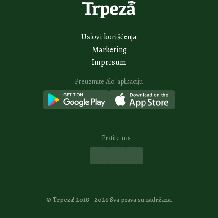
Posne šnenokle drugačije od svega što ste jeli: A svi žele porciju više
19H
Posna sarma sa pečurkama osvaja na prvi zalogaj: Puna proteina i drži
sitost
21H
Neodoljivi semifredo s malinama bolji od svakog sladoleda: Otopićete se
od miline
Vidi sve