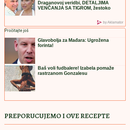
subvenciju za prvu nekretninu
BLOKIRAN METRO U BUDIMPEŠTI:
Evo ko je odgovoran za zastoj na "M2
liniji" (VIDEO)
TEŠKA NESREĆA NA
MAGISTRALNOM PUTU!
Saobraćaj
potpuno obustavljen, IMA
POVREĐENIH: Policija vrši uviđaj kod
Stoca
"ON JE MOJ DOM, ZALEČIO ME JE I USREĆIO"