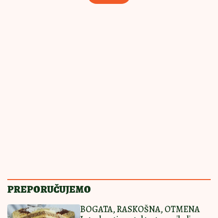
AMERIČKA BRZA
17:30
|
0
PROJA
BRZA PROJA SA ŠUNKOM I SIROM
Ješćete je za doručak, ručak i večeru
SOČNA PROJA
17:30
|
0