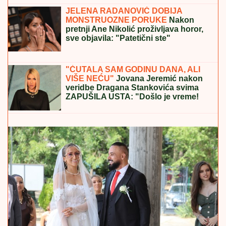
drugom ženom, a on oženio bivšu
svog prijatelja: Ljubavna priča slavnog
para je jedna od najlepših, a malo ko
zna detalje
JELENA RADANOVIĆ DOBIJA
MONSTRUOZNE PORUKE
Nakon
pretnji Ane Nikolić proživljava horor,
sve objavila: "Patetični ste"
Sita Ahmić ga je predstavila kao nepriznatog sina
Asmina Durdžića, a sada je otkriven njegov identitet i
zapravo je reč o poznatoj osobi!