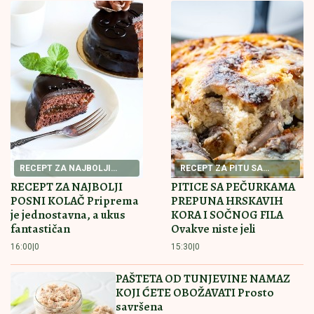
Milena Popović nikad emotivnija! Javno se obratila
Igoru Juriću
HAOS U AMERICI!
Umalo otkinula
glavu protivnici, pa šokirala svet
porukom (VIDEO/FOTO)
Horor kod Sopota: Amerikanac (61)
čupao suprugu za kosu na ulici, pa je
štapom udarao po glavi