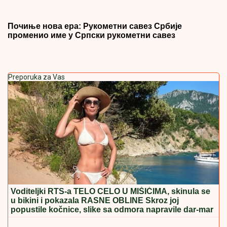
Почиње нова ера: Рукометни савез Србије
променио име у Српски рукометни савез
Preporuka za Vas
Voditeljki RTS-a TELO CELO U MIŠIĆIMA, skinula se
u bikini i pokazala RASNE OBLINE Skroz joj
popustile kočnice, slike sa odmora napravile dar-mar
Roditelji su mu ugovorili brak sa