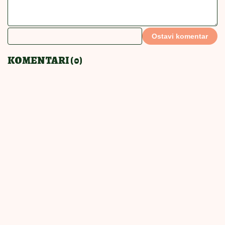
BRZE I NEODOLJIVE
16:00
|
0
Mirisna proja po receptu domaćice
iz Kragujevca: Sutradan će biti još
sočnija