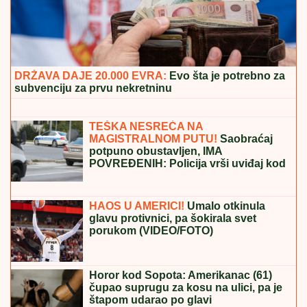
iz života: "Nema vila i kamiona" (VIDEO)
"ODUSTALI SMO OD VANTELESNE
NAKON NEUSPEŠNIH POKUŠAJA"
Voditeljka sa mužem slavi 16 godina
braka: "Dovoljni smo jedno drugom"
"JA SAM TO SMISLILA!"
Dino Melin
tvrdi da je on napisao pesmu
"Beograd", Ceca posle 30 godina
otkrila istinu: "Nudila sam je Marini"
NIŠTA OD POVRATKA U PARTIZAN:
Alen Smailagić