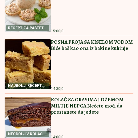
(FOTO) TORTA U OBLIKU SRCA, LATICE PO PODU
Dragan Stanković pokazao kako slavi rođendan nove
verenice, već žive zajedno, odao ih jedan detalj
Morske zvezde jedva pokrile
najintimnije delove! JK u prepunom
klubu "vraćala muškarce u život" -
Pogledajte samo vruće snimke
"TO MU JE MOJ POKLON ZA
SVADBU"
Jovana Jeremić brutalno o
Draganovoj veridbi, DETALJIMA
VENČANJA SA TIGROM, žestoko
preti:"Nisam ušla u pekaru da pravim
kiflice" (VIDEO)
by Aklamator
Pročitajte još