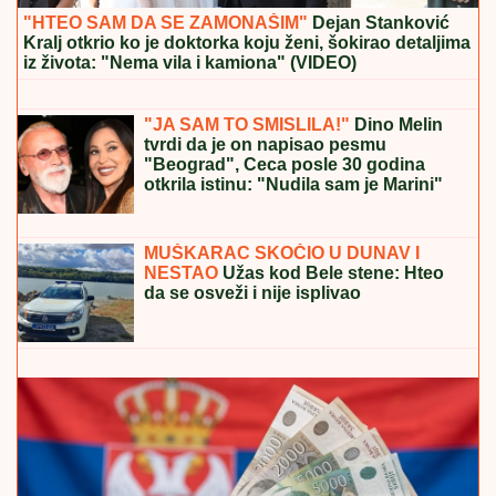
"ĆUTALA SAM GODINU DANA, ALI
VIŠE NEĆU"
Jovana Jeremić nakon
veridbe Dragana Stankovića svima
ZAPUŠILA USTA: "Došlo je vreme!
Niko me neće iskoristiti"
MARINA VISKOVIĆ U NIKAD
SMELIJEM
IZDANjU: U kaubojkama i
sa prorezom na suknji pokazala
izvajane noge, ali i nešto što nije htela
(FOTO)
"HTEO SAM DA SE ZAMONAŠIM"
Dejan Stanković
Kralj otkrio ko je doktorka koju ženi, šokirao detaljima