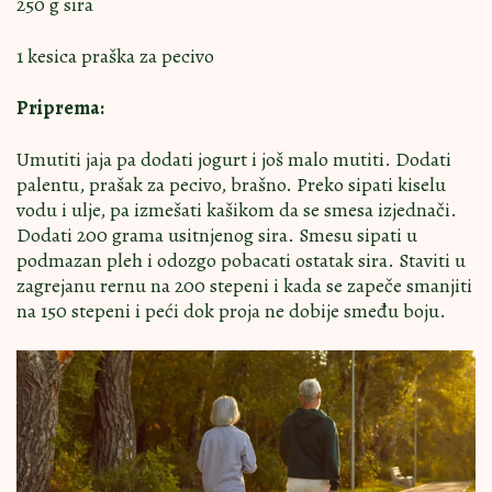
250 g sira
1 kesica praška za pecivo
Priprema:
Umutiti jaja pa dodati jogurt i još malo mutiti. Dodati
palentu, prašak za pecivo, brašno. Preko sipati kiselu
vodu i ulje, pa izmešati kašikom da se smesa izjednači.
Dodati 200 grama usitnjenog sira. Smesu sipati u
podmazan pleh i odozgo pobacati ostatak sira. Staviti u
zagrejanu rernu na 200 stepeni i kada se zapeče smanjiti
na 150 stepeni i peći dok proja ne dobije smeđu boju.