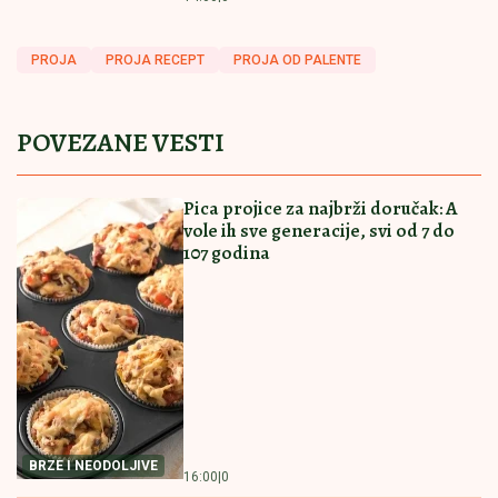
Rukometni savez Srbije promenio ime
Glavobolja za Mađara: Ugrožena
forinta!
Baš voli fudbalere! Izabela pomaže
rastrzanom Gonzalesu