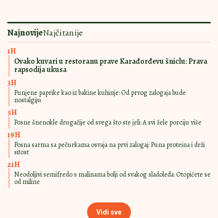
MIRISNA I
13:00
|
0
DRUGAČIJA,
PRAVIĆETE STALNO
Starinska proja sa sirom i
jogurtom: Pravi se "na šolje", a još je
bolja sutradan
MEKANA, SOČNA I
17:30
|
0
VAZDUŠASTA
PROJA PO RECEPTU DŽENIFER
GARNER Nije mogao da joj odoli ni
Ben Aflek