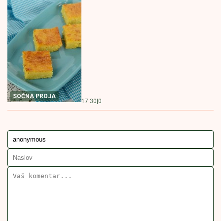
NAJBOLJI RECEPT
14:30
|
0
ZA POSNU PROJU
KOLAČ SA ORASIMA I DŽEMOM
MILUJE NEPCA Nećete moći da
prestanete da jedete
NEODOLJIV KOLAČ
14:00
|
0
SA ORASIMA
PROJA
PROJA RECEPT
PROJA OD PALENTE
POVEZANE VESTI
Pica projice za najbrži doručak: A
vole ih sve generacije, svi od 7 do
107 godina