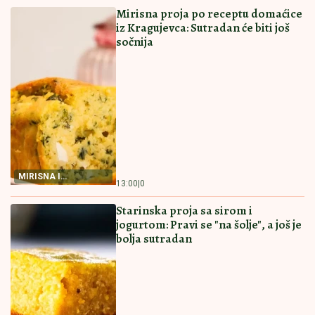
"Ubica leta" stiže u Srbiju? Oglasio se poznati
meteorolog, evo šta nas čeka
PREPORUCUJEMO I OVE RECEPTE