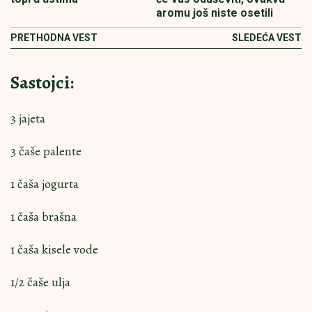
aromu još niste osetili
PRETHODNA VEST
SLEDEĆA VEST
Sastojci:
3 jajeta
3 čaše palente
1 čaša jogurta
1 čaša brašna
1 čaša kisele vode
1/2 čaše ulja