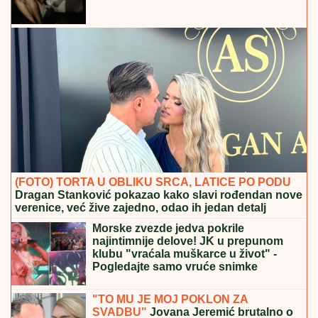
ima novi klub!
MUŠKARAC SKOČIO U DUNAV I
NESTAO
Užas kod Bele stene: Hteo
da se osveži i nije isplivao
Dragan Stanković verenici priredio
iznenađenje, podelio snimak sa
INTIMNE PROSLAVE Muzičari svirali
samo za nju, nije znala šta ju je snašlo:
"Najlepše uspomene"
DRŽAVA DAJE 20.000 EVRA:
Evo šta je potrebno za