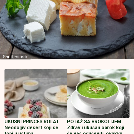
Shutterstock
UKUSNI PRINCES ROLAT
POTAŽ SA BROKOLIJEM
Neodoljiv desert koji se
Zdrav i ukusan obrok koji
topi u ustima
će vas oduševiti, ovakvu