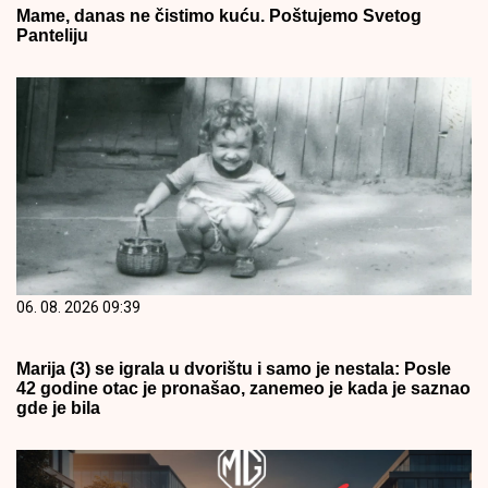
Mame, danas ne čistimo kuću. Poštujemo Svetog
Panteliju
06. 08. 2026 09:39
Marija (3) se igrala u dvorištu i samo je nestala: Posle
42 godine otac je pronašao, zanemeo je kada je saznao
gde je bila