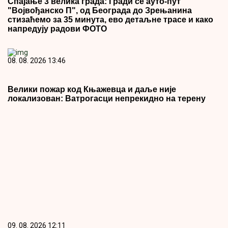
Спајање 3 велика града: Гради се ауто-пут
"Војвођанско П", од Београда до Зрењанина
стизаћемо за 35 минута, ево детаљне трасе и како
напредују радови ФОТО
08. 08. 2026 13:46
Велики пожар код Књажевца и даље није
локализован: Ватрогасци непрекидно на терену
09. 08. 2026 12:11