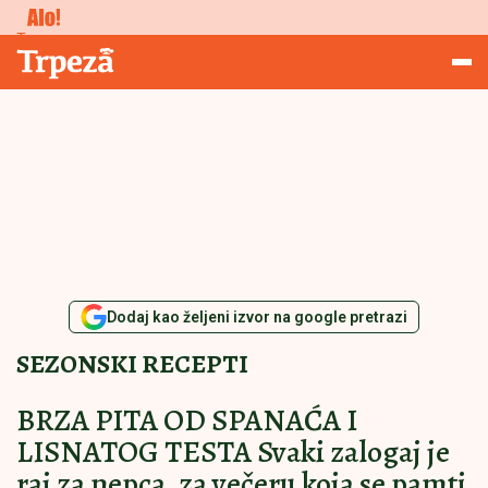
Studiranje
Trpeza
Dodaj kao željeni izvor na google pretrazi
SEZONSKI RECEPTI
BRZA PITA OD SPANAĆA I
LISNATOG TESTA Svaki zalogaj je
raj za nepca, za večeru koja se pamti