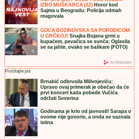
"Pacovi heroji" ne prestaju da oduševljvaju: Nećete
verovati šta sve otkrivaju, a evo šta dobijaju za uspeh
TAMARA ĐURIĆ DAJE 560.000 EVRA
KAO JEMSTVO ZA BIVŠEG MUŽA
Želi
da se brani sa slobode: "Verujem da bi
i on to uradio za mene", ovo su svi
detalji
NOVAK ĐOKOVIĆ REAGOVAO ZBOG
SLIKE BIVŠEG MUŽA DRAGANE
MIRKOVIĆ
Toni Bijelić se pohvalio!
Potez slavnog tenisera iznenadio sve -
o ovome se i dalje priča