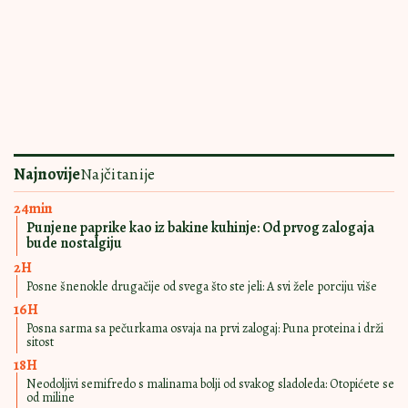
SOČNA I SLASNA
19:00
|
0
Neodoljivi semifredo s malinama
bolji od svakog sladoleda: Otopićete
se od miline
JEŠĆETE DOK VAM
17:00
|
0