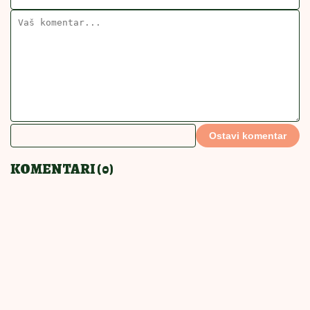
POVEZANE VESTI
Punjene paprike kao iz bakine
kuhinje: Od prvog zalogaja bude
nostalgiju
PRSTE DA POLIŽETE
11:00
|
0
Posna sarma sa pečurkama osvaja
na prvi zalogaj: Puna proteina i drži
sitost