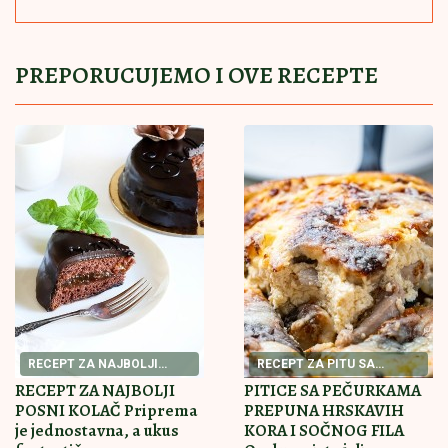
(VIDEO) ĐINA DŽINOVIĆ PALA NA KOLENA ISPRED
DRUGARICE
Ćerka Harisa Džinovića u transu na
Cecinom koncertu, haljina sa prorezima pokazala
previše
VERENICA DRAGANA STANKOVIĆA
POSTALA PREDMET PODSMEHA
Zbog jednog detalja sa veridbe je
urnišu na mrežama: "Bukvalno dva
dinara"
ĐURICA PREDLAŽE:
Tiket za nedelju
našeg poznatog tipstera