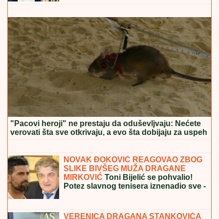
"HOĆEŠ TI DA SE SKIDAŠ ILI JA DA TE SKINEM?"
Pevačica doživela jezivo zlostavljanje, o traumi samo
jednom govorila: "Ceo dan sam bila zaključana"
DALILA DRAGOJEVIĆ ŽELI U ELITU
10
Otkrila pod kojim uslovima bi ušla,
cifra je ogromna: Spomenula i skandal
sa Dragojevićem
(FOTO) "MAJA SVE PLAĆA"
Asmin
priznao šta se dešava nakon rijalitija,
ne odvaja se od Marinkovićeve:
Priznali kakav im je odnos nakon
skandala