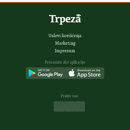
24min
Punjene paprike kao iz bakine kuhinje: Od prvog zalogaja
bude nostalgiju
2H
Posne šnenokle drugačije od svega što ste jeli: A svi žele porciju više
16H
Posna sarma sa pečurkama osvaja na prvi zalogaj: Puna proteina i drži
sitost
18H
Neodoljivi semifredo s malinama bolji od svakog sladoleda: Otopićete se
od miline
20H
Sočna lokma savršena je za vikend uživanje: Prosto se topi u ustima
Vidi sve