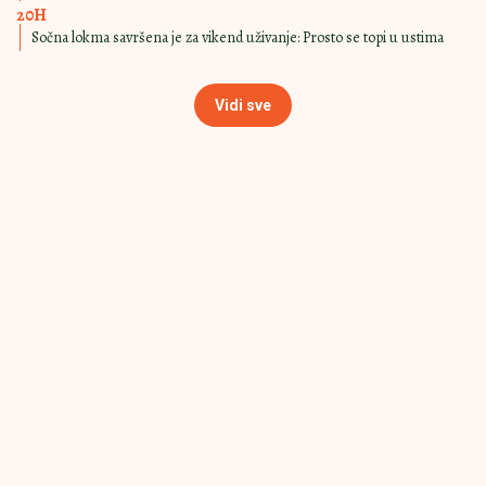
NE POZLI
Sočna lokma savršena je za vikend
uživanje: Prosto se topi u ustima
SLATKA, ALI NE
15:00
|
0
PREVIŠE
Najsočnija pileća čorba po receptu
kafanskog kuvara: Predjelo koje
otvara apetit