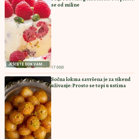
RECEPT ZA NAJBOLJI
RECEPT ZA PITU SA
POSNI KOLAČ
PEČURKAMA
RECEPT ZA NAJBOLJI
PITICE SA PEČURKAMA
POSNI KOLAČ Priprema
PREPUNA HRSKAVIH
je jednostavna, a ukus
KORA I SOČNOG FILA
fantastičan
Ovakve niste jeli
16:00
|
0
15:30
|
0
PAŠTETA OD TUNJEVINE NAMAZ
KOJI ĆETE OBOŽAVATI Prosto
savršena
RECEPT ZA PAŠTETU