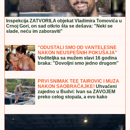
Inspekcija ZATVORILA objekat Vladimira Tomovića u
Crnoj Gori, on sad otkrio šta se dešava: "Neki se
slade, neću im zaboraviti"
PREOKRET U MAĐARSKOJ:
Mađar
povukao ključan potez - Andraš Baka
prihvatio nominaciju za predsednika
"ODUSTALI SMO OD VANTELESNE
NAKON NEUSPEŠNIH POKUŠAJA"
Voditeljka sa mužem slavi 16 godina
braka: "Dovoljni smo jedno drugom"