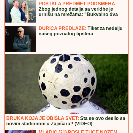
MUŠKARAC SKOČIO U DUNAV I NESTAO
Užas kod
Bele stene: Hteo da se osveži i nije isplivao
(FOTO) TORTA U OBLIKU SRCA,
LATICE PO PODU
Dragan Stanković
pokazao kako slavi rođendan nove
verenice, već žive zajedno, odao ih
jedan detalj
Drama na liniji borbe: Mladen Mijatović
se javio iz pakla, objavio jeziv snimak
sa lica mesta! (VIDEO)