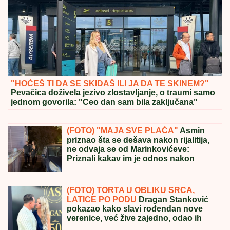
TEMPERATURNI ROLERKOSTER U SRBIJI:
Do 38
stepeni, pa nagli pad temperature!
PRVI SNIMAK TEE TAIROVIĆ I MUŽA
NAKON SAOBRAĆAJKE!
Uhvaćeni
zajedno u Budvi: Ivan sa ZAVOJEM
preko celog stopala, a evo kako
pevačica izgleda nakon udesa u Crnoj
Gori
"DUNAV ĆEMO PREBRODITI, NIS
NAM JE NAJVAŽNIJI"
Đedović
Handanović: Nadamo se skoroj
finalizaciji dogovora između
"Gaspromnjefta" i "Mola"