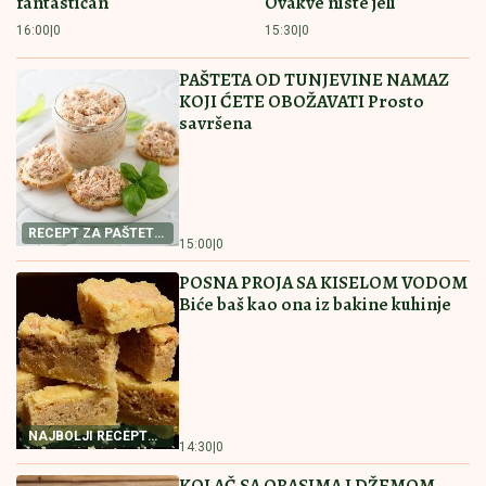
BRUKA KOJA JE OBIŠLA SVET:
Šta se ovo desilo sa
novim stadionom u Zaječaru? (VIDEO)
MLADIĆ (21) POSLE TUČE NOŽEM
IZBO MUŠKARCA (32)
Horor kod
Sajma u Beogradu: Policija odmah
reagovala
GOCA BOŽINOVSKA SA PORODICOM
U GRČKOJ!
Snajka Bojana grmi u
kupaćem, pevačica se sunča: Oglasila
se sa jahte, ovako se baškare (FOTO)
by Aklamator
Pročitajte još