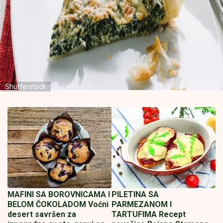
Shutterstock
MAFINI SA BOROVNICAMA I
PILETINA SA
BELOM ČOKOLADOM Voćni
PARMEZANOM I
desert savršen za
TARTUFIMA Recept