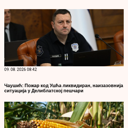
09. 08. 2026 08:42
Чаушић: Пожар код Ушћа ликвидиран, наизазовнија
ситуација у Делиблатској пешчари