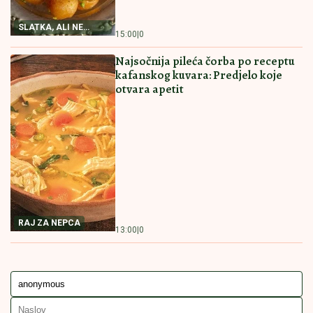
15:00
|
0
OD TUNJEVINE
POSNA PROJA SA KISELOM VODOM
Biće baš kao ona iz bakine kuhinje
NAJBOLJI RECEPT
14:30
|
0
ZA POSNU PROJU
KOLAČ SA ORASIMA I DŽEMOM
MILUJE NEPCA Nećete moći da
prestanete da jedete
NEODOLJIV KOLAČ
14:00
|
0
SA ORASIMA
RECEPT
PREDJELO
PITA
PITA OD SPANAĆA