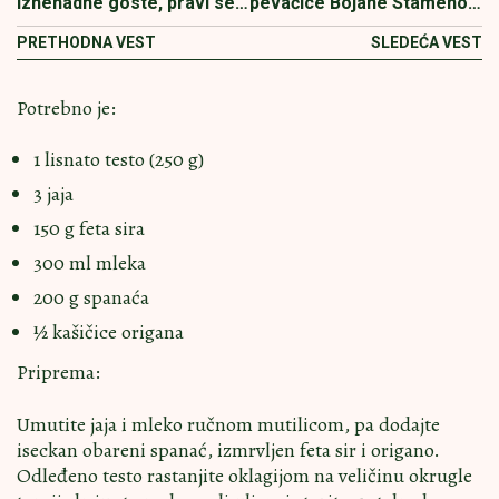
iznenadne goste, pravi se
pevačice Bojane Stamenov
lako, a smaže začas
oduševio domaćice na
PRETHODNA VEST
SLEDEĆA VEST
mrežama
Potrebno je:
1 lisnato testo (250 g)
3 jaja
150 g feta sira
300 ml mleka
200 g spanaća
½ kašičice origana
Priprema:
Umutite jaja i mleko ručnom mutilicom, pa dodajte
iseckan obareni spanać, izmrvljen feta sir i origano.
Odleđeno testo rastanjite oklagijom na veličinu okrugle