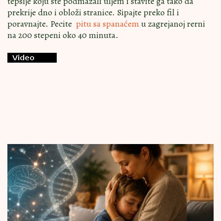
tepsije koju ste podmazali uljem i stavite ga tako da
prekrije dno i obloži stranice. Sipajte preko fil i
poravnajte. Pecite
pitu sa spanaćem
u zagrejanoj rerni
na 200 stepeni oko 40 minuta.