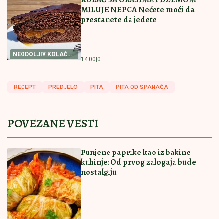
"Hoću da obradujem penzionere" Vučić najavio kada
stiže povećanje!
Brnabić odbrusila Milivojeviću:
Upravo ovaj primerak je obećao da će
prvi koncert kada pobede Vučića
održati Severina
Godinama je krio od javnosti! Sarapa o
ovome nije govorio, a onda se saznala
istina